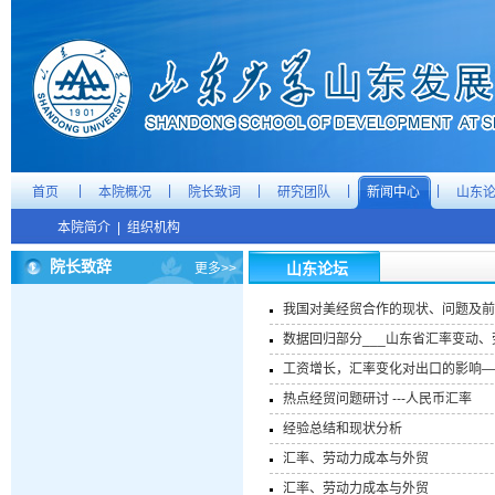
|
|
|
|
|
首页
本院概况
院长致词
研究团队
新闻中心
山东
本院简介
|
组织机构
院长致辞
山东论坛
更多>>
我国对美经贸合作的现状、问题及前
数据回归部分___山东省汇率变动
工资增长，汇率变化对出口的影响—
热点经贸问题研讨 ---人民币汇率
经验总结和现状分析
汇率、劳动力成本与外贸
汇率、劳动力成本与外贸