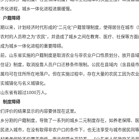
城市化进程，城乡一体化进程进展缓慢。
、户籍障碍
长期以来，计划经济时代形成的“二元化”户籍管理制度，使得居住在城市（
在农村的人员称之为“农民”，并造成了城乡之间在教育、医疗、社保等方
度成为城乡一体化进程的重要障碍。
目前，山东省实施的户籍制度是取消农业与非农业户口性质划分，放开县
居住证》制度，取消投靠人员户口迁移条件限制。公民在县域内（含县级
亲属均可在住所所在地落户。但在实施过程中，存在大量的农民工因为农
真实城镇化与名义城镇化。
山东省有超过1000万人。
、制度障碍
我们评价的结果显示的内容要体现在这里。
城乡分割的户籍制度，导致了一系列的城乡二元制度存在，如养老保障、
农民进入城市，在没有取得非农户口的条件下，也无法享受与城市居民同