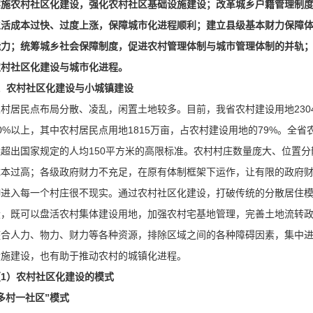
实施农村社区化建设，强化农村社区基础设施建设；改革城乡户籍管理制
生活成本过快、过度上涨，保障城市化进程顺利；建立县级基本财力保障
能力；统筹城乡社会保障制度，促进农村管理体制与城市管理体制的并轨
农村社区化建设与城市化进程。
、农村社区化建设与小城镇建设
农村居民点布局分散、凌乱，闲置土地较多。目前，我省农村建设用地230
0%以上，其中农村居民点用地1815万亩，占农村建设用地的79%。全省
远超出国家规定的人均150平方米的高限标准。农村村庄数量庞大、位置
成本过高；各级政府财力不充足，在原有体制框架下运作，让有限的政府
伸进入每一个村庄很不现实。通过农村社区化建设，打破传统的分散居住
设，既可以盘活农村集体建设用地，加强农村宅基地管理，完善土地流转
整合人力、物力、财力等各种资源，排除区域之间的各种障碍因素，集中
设施建设，也有助于推动农村的城镇化进程。
（1）农村社区化建设的模式
多村一社区”模式