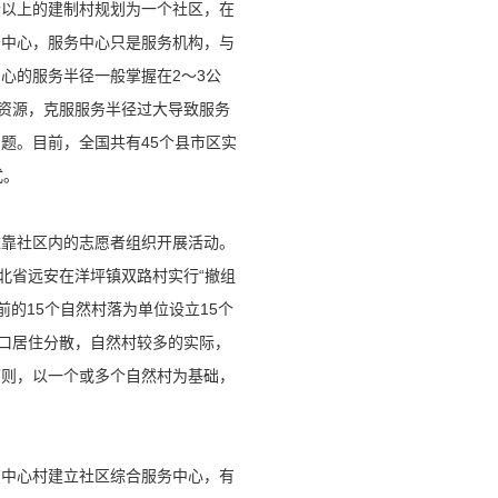
个以上的建制村规划为一个社区，在
务中心，服务中心只是服务机构，与
心的服务半径一般掌握在2～3公
村镇资源，克服服务半径过大导致服务
题。目前，全国共有45个县市区实
式。
依靠社区内的志愿者组织开展活动。
湖北省远安在洋坪镇双路村实行“撤组
前的15个自然村落为单位设立15个
人口居住分散，自然村较多的实际，
原则，以一个或多个自然村为基础，
在中心村建立社区综合服务中心，有