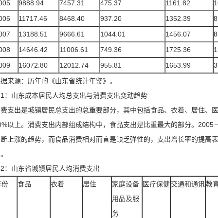
005
9888.94
7457.31
475.37
1161.82
1
006
11717.46
8468.40
937.20
1352.39
8
007
13188.51
9666.61
1044.01
1456.07
8
008
14646.42
11006.61
749.36
1725.36
1
009
16072.80
12012.74
955.81
1653.99
3
数据来源：历年的《山东省统计年鉴》。
图1：山东成本居民人均总支出与消费支出变动趋势
消费支出是城镇居民总支出的总重要部分，其中包括食品、衣着、居住、
0%以上。消费支出内部组成结构中，食品支出是比重最大的部分。2005
不断上涨的趋势，而食品消费相对而言是缺乏弹性的，支出增长率的提高
程。
表2：山东省城镇居民人均消费支出
年份
食品
衣着
居住
家庭设备
医疗保健
交通和通讯
教
用品及服
务