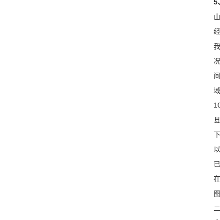
5
域
县
下