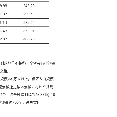
9.99
242.29
1.97
299.48
1.18
325.64
7.43
372.01
2.97
406.75
前列的地位不相称。全省共有建制镇
名之后。
规模达5万人以上，镇区人口规模
镇域规模还是镇区规模，均达不到规
个，占全部建制镇的45.36%；镇
制镇高达780个，占总数的