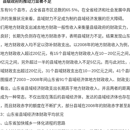
、县级政府的推动力显著不足
山东有91个县市，占全省县市区总数的65.5%，在全省经济和社会发展
经济的发展状况来看，县域财力不足成为制约县域经济发展的巨大障碍。
我们用地方财政支出减去地方财政一般性收入来衡量县级政府的财政实力
况良好；长期为负则存在地方财政赤字，表明县域财力不足。结果发现山东所有
间，地方财政收入均不足以弥补财政支出。以2008年的地方财政收入为例，
地方财政收入超过20亿元，有15个县域地方财政收入在10－20亿元之间
10亿元之间，另外超过一半的县域地方财政收入不足5亿元。而与此对比，
域财政支出超过20亿元，31个县域财政支出在10－20亿元之间，41个
图描述了2003－2008年间山东省91个县域经济体地方财政收入、财
以看出，山东省县域经济财政支出长期高于地方财政收入，并且两者的距
已成为一种常态，不仅出现在落后的县域经济体，发达的县域经济体也存
在，而且财政赤字的额度在不断扩大，部分县域在2008年的财政赤字甚至超
图3：山东省县域经济体财政平均状况
二、山东省加快城乡一体化进程的思路