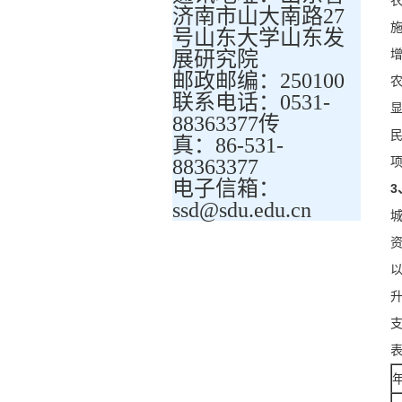
济南市山大南路27
施
号山东大学山东发
展研究院
邮政邮编：250100
联系电话：0531-
88363377传
真：86-531-
项
88363377
电子信箱：
3
ssd@sdu.edu.cn
升
支
表