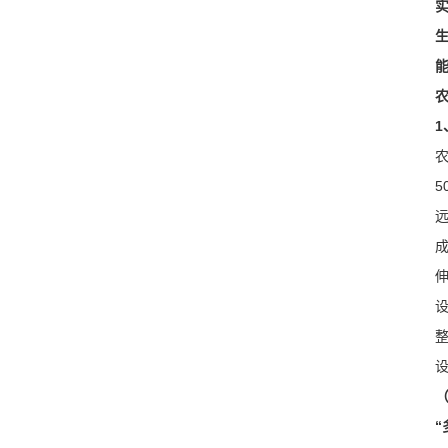
1
5
“