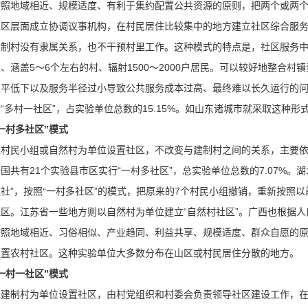
按照地域相近、规模适度、有利于集约配置公共资源的原则，把两个或两
社区层面成立协调议事机构，在村民居住比较集中的地方建立社区综合服
建制村没有隶属关系，也不干预村里工作。这种模式的特点是，社区服务中
、涵盖5～6个左右的村、辐射1500～2000户居民。可以较好地整合
水平低下以及服务半径过小导致公共服务成本过高、最终难以长久运行的问
“多村一社区”，占实验单位总数的15.15%。如山东诸城市就采取这种形
一村多社区”模式
以村民小组或自然村为单位设置社区，不改变与建制村之间的关系，主要
国共有21个实验县市区实行“一村多社区”，总实验单位总数的7.07%。
社”，按照“一村多社区”的模式，把原来的7个村民小组撤销，重新按照以
社区。江苏省一些地方则以自然村为单位建立“自然村社区”。广西也根据
按照地域相近、习俗相似、产业趋同、利益共享、规模适度、群众自愿的
设置农村社区。这种实验单位大多数分布在山区或村民居住分散的地方。
一村一社区”模式
以建制村为单位设置社区，由村党组织和村委会负责领导社区建设工作，