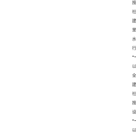
里
行
“
全
建
“