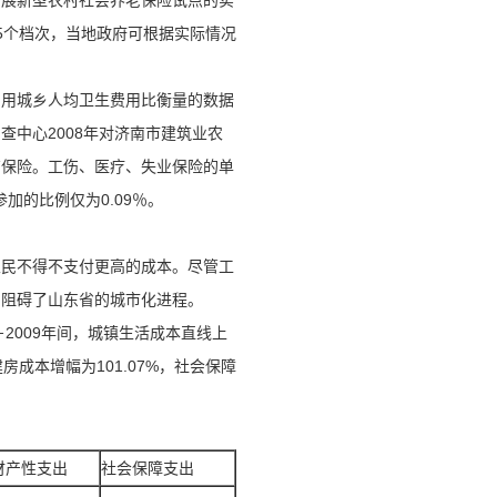
开展新型农村社会养老保险试点的实
0元5个档次，当地政府可根据实际情况
。
中用城乡人均卫生费用比衡量的数据
中心2008年对济南市建筑业农
有保险。工伤、医疗、失业保险的单
参加的比例仅为0.09％。
农民不得不支付更高的成本。尽管工
，阻碍了山东省的城市化进程。
2009年间，城镇生活成本直线上
房成本增幅为101.07%，社会保障
。
财产性支出
社会保障支出