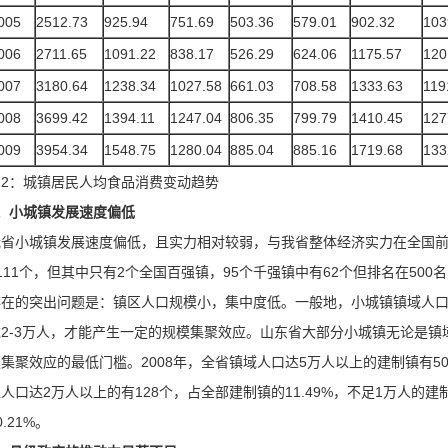
005
2512.73
925.94
751.69
503.36
579.01
902.32
103
006
2711.65
1091.22
838.17
526.29
624.06
1175.57
120
007
3180.64
1238.34
1027.58
661.03
708.58
1333.63
119
008
3699.42
1394.11
1247.04
806.35
799.79
1410.45
127
009
3954.34
1548.75
1280.04
885.04
885.16
1719.68
133
图2：城镇居民人均食品消费变动趋势
、小城镇发展速度偏低
我省小城镇发展速度偏低，且实力相对较弱，与我省整体经济实力在全国
111个，但其中只有2个全国百强镇，95个千强镇中有62个但排名在500
存在的突出问题是：镇区人口规模小，集中度低。一般地，小城镇镇域人口
达2-3万人，才能产生一定的规模集聚效应。山东省大部分小城镇无论是
集聚效应的最低门槛。2008年，全省镇域人口达5万人以上的建制镇有504
人口达2万人以上的有128个，占全部建制镇的11.49%，不足1万人的建
0.21%。