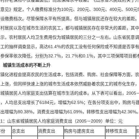
农村养老保险不仅覆盖面低，而且保障水平较差。《山东省人民政府关于
意见》规定，个人缴费标准分为100元、200元、300元、400元、50
增设缴费档次。尽管保障水平有所提高，但与城镇居民还存在较大的差距
农村居民以及在城市生活的农民工，都与城镇居民存在非常大的差距，其
显示，农村居民人均卫生费用仅为城镇居民的三分之一左右。山东省民意调查
民工的抽样调查显示，高达61.4％的农民工没有任何保险或不知道是否享
参保率依次降低，分别为32.7％，21.7％和0.1％，其中三项保障项目都
、城镇生活成本的不断上升
城镇化进程会提高农民的生活成本，包括消费、购房、社会保障等方面，
资上涨，但同样快速上涨的城市生活成本依然威胁着农民工的城市化生存
以城镇居民人均家庭支出估算在城市生活的成本。从下表可以看出，2005－
，人均总支出增长了6184元，增幅为62.5%；在各分项支出中，购房与建
出增幅为80.38%，消费支出增幅为61.09%，转移性支出增幅为42.36%
1：山东省城镇居民人均家庭消费支出（2005－2009）单位：元
年份
总支出
消费支出
购房与建房支出
转移性支出