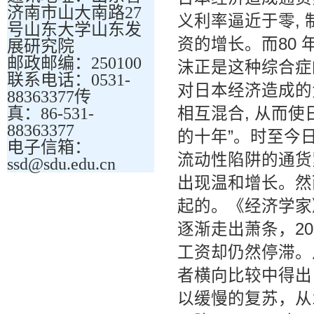
济南市山大南路27
义利率逼近于零,
号山东大学山东发
资的增长。而80
展研究院
邮政邮编：250100
沫正是这种综合症的
联系电话：0531-
对日本经济造成的
88363377传
真：86-531-
相互混合, 从而使
88363377
的十年”。时至今
电子信箱：
流动性陷阱的通货紧
ssd@sdu.edu.cn
出现温和增长。然
起的。《经济学家》
逐渐走出萧条，20
工资却仍然停滞。从
者横向比较中得出
以缓慢的复苏，从1