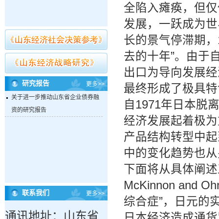
全陷入瘫痪，但仅
发展，一跃成为世
长的景气停滞期，1
去的十年”。由于
出口为导向发展经
研究报告
更多>>
最终形成了极具特
关于进一步推动山东省企业债券融
自1971年日本
资的研究报告
经济发展起着极为
产品结构转型中起
中的变化趋势也从
下面将从具体阐述
McKinnon an
联系我们
更多>>
综合症”，日元的
通讯地址：山东省
日本经济造成通货