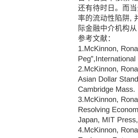
还有待时日。而当
率的流动性陷阱,
际金融中介机构从
参考文献：
1.McKinnon, Ronal
Peg”,International
2.McKinnon, Rona
Asian Dollar Stand
Cambridge Mass.
3.McKinnon, Ronal
Resolving Economi
Japan, MIT Press
4.McKinnon, Ronal