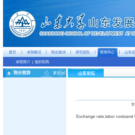
|
|
|
|
|
首页
本院概况
院长致词
研究团队
新闻中心
山东
本院简介
|
组织机构
院长致辞
山东论坛
更多>>
发
Exchange rate,labor costsand 