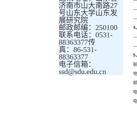
济南市山大南路27
号山东大学山东发
展研究院
邮政邮编：250100
4
联系电话：0531-
88363377传
真：86-531-
5
88363377
电子信箱：
ssd@sdu.edu.cn
邮
电
电