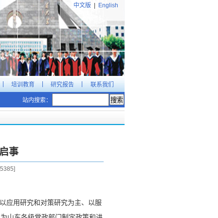
中文版
|
English
|
|
|
培训教育
研究报告
联系我们
站内搜索：
聘启事
5385
]
、以应用研究和对策研究为主、以服
：为山东各级党政部门制定政策和进