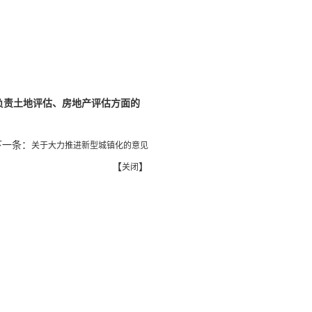
负责土地评估、房地产评估方面的
一条：
关于大力推进新型城镇化的意见
【
】
关闭