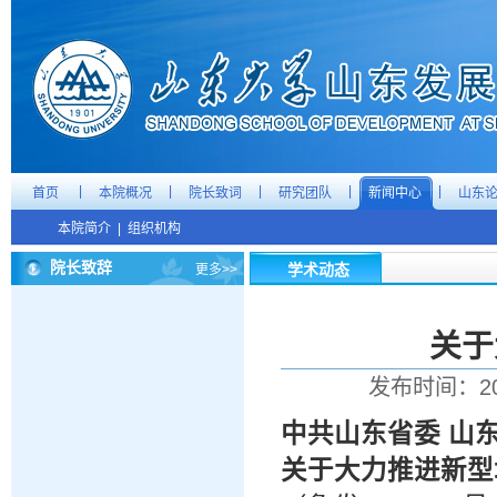
|
|
|
|
|
首页
本院概况
院长致词
研究团队
新闻中心
山东
本院简介
|
组织机构
院长致辞
学术动态
更多>>
关于
发布时间：20
中共山东省委 山
关于大力推进新型