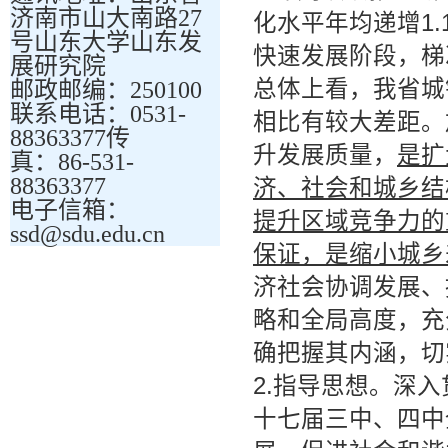
济南市山大南路27
化水平年均递增1.
号山东大学山东发
快速发展阶段，梯
展研究院
总体上看，我省城
邮政邮编：250100
联系电话：0531-
相比有较大差距。
88363377传
升发展质量，
是扩
真：86-531-
88363377
济、社会和城乡结
电子信箱：
提升区域竞争力的
ssd@sdu.edu.cn
保证，是缩小城乡
济社会协调发展、
略和全局高度，充
确把握其内涵，切
2.指导思想。深
十七届三中、四中