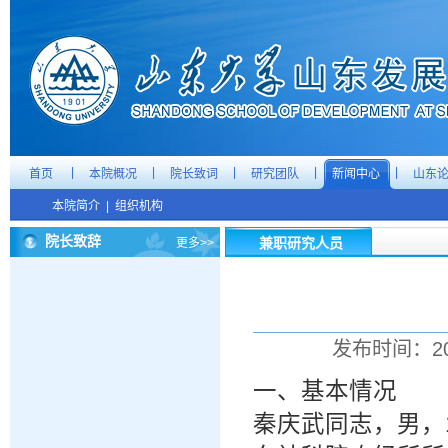
|
|
|
|
|
首页
本院概况
院长致词
研究团队
新闻中心
山东
本院简介
|
组织机构
院长致辞
兼职研究人员
更多>>
发布时间：20
一、基本情况
秦庆武同志，男，1