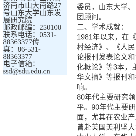
济南市山大南路27
委员，山东大学、
号山东大学山东发
团顾问。
展研究院
二、学术成就：
邮政邮编：250100
联系电话：0531-
1981年以来，
88363377传
村经济》、《人民
真：86-531-
88363377
论报刊发表论文和
电子信箱：
化概论》等3本，
ssd@sdu.edu.cn
华文摘》等报刊和
响。
80年代主要研究
平。90年代主要
面，尤其在农业产
曾赴美国美利坚大