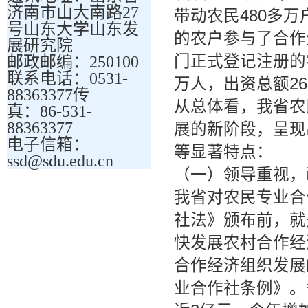
济南市山大南路27
带动农民480多万
号山东大学山东发
的农户参与了合作
展研究院
门正式登记注册的农
邮政邮编：250100
联系电话：0531-
万人，出资总额2
88363377传
从总体看，我省农
真：86-531-
88363377
展的新阶段，呈现
电子信箱：
等显著特点：
ssd@sdu.edu.cn
（一）领导重视，
我省对农民专业合
社法》颁布前，就先
快发展农村合作经
合作经济组织发展
业合作社条例》。