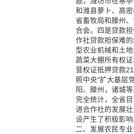
题，潍坊市在寒亭
和潍县萝卜、高密
省畜牧局和滕州、
合会。四是贷款担
作社贷款担保难的
型农业机械和土地
蔬菜大棚所有权证2
营权证抵押贷款2
照中央“扩大基层
阳、滕州，诸城等
完全统计，全省目
进合作社的发展壮
设产生了积极影响
二、发展农民专业