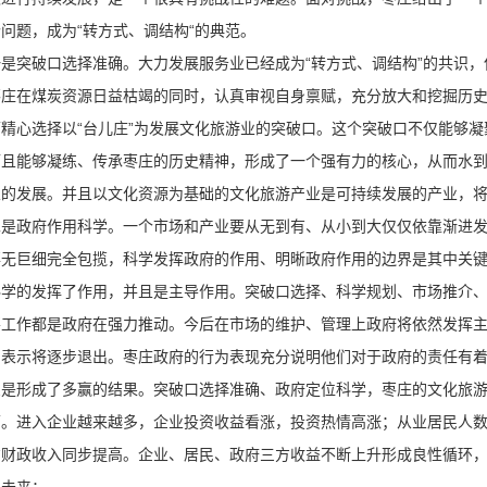
个问题，成为“转方式、调结构“的典范。
一是突破口选择准确。大力发展服务业已经成为“转方式、调结构”的共识
枣庄在煤炭资源日益枯竭的同时，认真审视自身禀赋，充分放大和挖掘历
下精心选择以“台儿庄”为发展文化旅游业的突破口。这个突破口不仅能够
而且能够凝练、传承枣庄的历史精神，形成了一个强有力的核心，从而水
业的发展。并且以文化资源为基础的文化旅游产业是可持续发展的产业，
二是政府作用科学。一个市场和产业要从无到有、从小到大仅仅依靠渐进
事无巨细完全包揽，科学发挥政府的作用、明晰政府作用的边界是其中关
科学的发挥了作用，并且是主导作用。突破口选择、科学规划、市场推介
要工作都是政府在强力推动。今后在市场的维护、管理上政府将依然发挥
确表示将逐步退出。枣庄政府的行为表现充分说明他们对于政府的责任有
三是形成了多赢的结果。突破口选择准确、政府定位科学，枣庄的文化旅
面。进入企业越来越多，企业投资收益看涨，投资热情高涨；从业居民人
方财政收入同步提高。企业、居民、政府三方收益不断上升形成良性循环