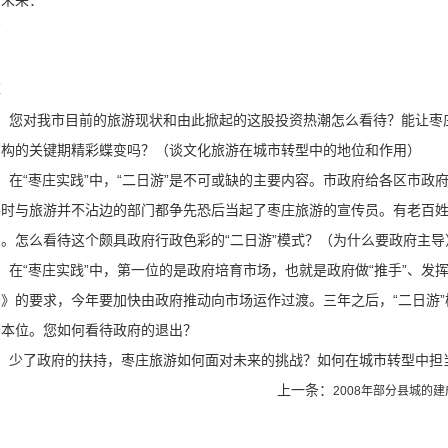
四未来：
亮
严
厚
1、您对我市目前的旅游现状和由此掀起的这股投资热潮怎么看待？能让枣
结构的关键期精彩蝶变吗？（谈文化旅游在城市转型中的地位和作用）
2、在“枣庄实践”中，“二日游”是不可或缺的主要内容。市政府给各区市
平时与旅游并不沾边的部门都争先恐后当起了枣庄旅游的宣传员。有老百
了。怎么看待这个颇具政府行政色彩的“二日游”模式？（为什么要政府主导
3、在“枣庄实践”中，第一位的是政府培育市场，也就是政府做“推手”、
告》的要求，今年要加快由政府推动向市场运作过渡。三年之后，“二日游
场本位。您如何看待政府的退出？
4、少了政府的扶持，枣庄旅游如何面对未来的挑战？如何在城市转型中担
上一条：
2008年部分县城的