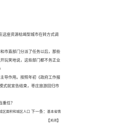
庄这座资源枯竭型城市在转方式调
政府和市直部门分派了任务以后，那些
姓开玩笑地说，这些部门都不务正业
）
发挥主导作用。按照年初《政府工作报
”模式就宣告结束，枣庄旅游回归市
当重任？
下一条：
建成区面积和城区人口
基本省情
【
】
关闭