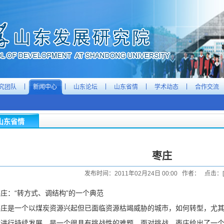
|
|
|
|
|
究团队
新闻中心
山东论坛
山东省情
学术动态
合作交流
山东省情
枣庄
发布时间：2011年02月24日 00:00 作者： 点击：[
庄：“转方式、调结构”的一个典范
枣庄是一个以煤炭资源兴起但已面临资源枯竭威胁的城市，如何转型，尤
致进行持续发展，是一个很具有挑战性的难题。面对挑战，枣庄给出了一