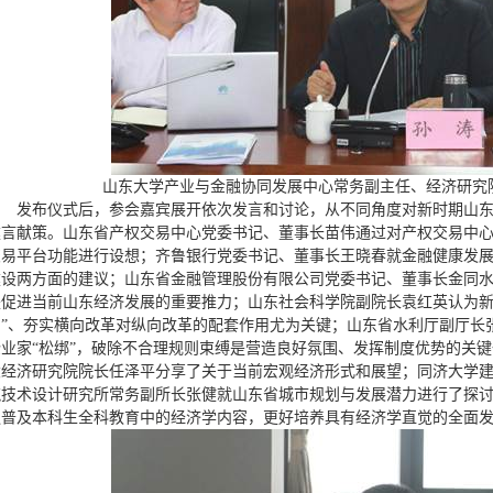
山东大学产业与金融协同发展中心常务副主任、经济研究
发布仪式后，参会嘉宾展开依次发言和讨论，从不同角度对新时期山
建言献策。山东省产权交易中心党委书记、董事长苗伟通过对产权交易中
交易平台功能进行设想；齐鲁银行党委书记、董事长王晓春就金融健康发
建设两方面的建议；山东省金融管理股份有限公司党委书记、董事长金同
是促进当前山东经济发展的重要推力；山东社会科学院副院长袁红英认为新
制”、夯实横向改革对纵向改革的配套作用尤为关键；山东省水利厅副厅长
企业家“松绑”，破除不合理规则束缚是营造良好氛围、发挥制度优势的关
大经济研究院院长任泽平分享了关于当前宏观经济形式和展望；同济大学
筑技术设计研究所常务副所长张健就山东省城市规划与发展潜力进行了探
议普及本科生全科教育中的经济学内容，更好培养具有经济学直觉的全面