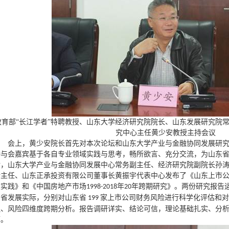
教育部“长江学者”特聘教授、山东大学经济研究院院长、山东发展研究院
究中心主任黄少安教授主持会议
会上，黄少安院长首先对本次论坛和山东大学产业与金融协同发展研
待与会嘉宾基于各自专业领域实践与思考，畅所欲言、充分交流，为山东
后，山东大学产业与金融协同发展中心常务副主任、经济研究院副院长孙
行主任、山东正承投资有限公司董事长黄振宇代表中心发布了《山东上市
及实践》和《中国房地产市场
年
年跨期研究》。两份研究报告
1998-2018
20
东省发展实际，分别对山东省
家上市公司财务风险进行科学化评估和对
199
融、风险四维度跨期分析。报告调研详实、结论可信，理论基础扎实、分
可。